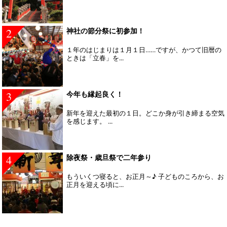
2
神社の節分祭に初参加！
１年のはじまりは１月１日……ですが、かつて旧暦の
ときは「立春」を...
3
今年も縁起良く！
新年を迎えた最初の１日。どこか身が引き締まる空気
を感じます。 ...
4
除夜祭・歳旦祭で二年参り
もういくつ寝ると、お正月～♪ 子どものころから、お
正月を迎える頃に...