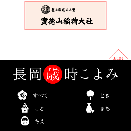
上に戻る
すべて
とき
こと
まち
ちえ