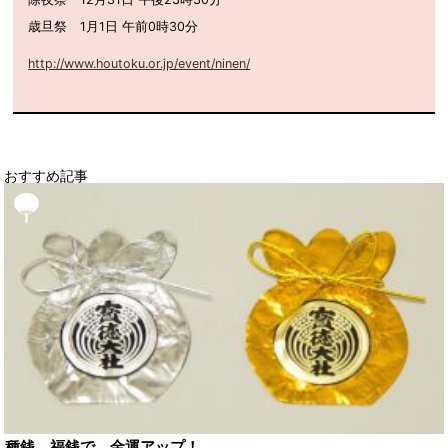
歳旦祭 1月1日 午前0時30分
http://www.houtoku.or.jp/event/ninen/
おすすめ記事
種銭、福銭で、金運アップ！