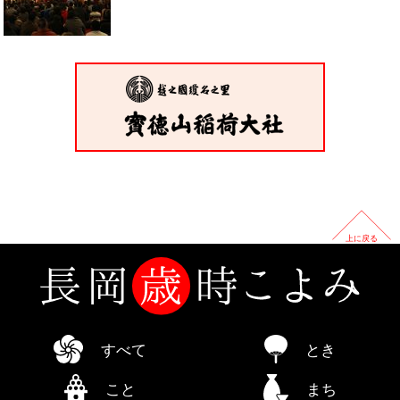
上に戻る
すべて
とき
こと
まち