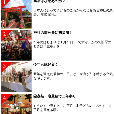
1
鳥居はなぜあの形？
日本人にとって子どものころからなじみある神社の鳥
居。 地図記号...
2
神社の節分祭に初参加！
１年のはじまりは１月１日……ですが、かつて旧暦の
ときは「立春」を...
3
今年も縁起良く！
新年を迎えた最初の１日。どこか身が引き締まる空気
を感じます。 ...
4
除夜祭・歳旦祭で二年参り
もういくつ寝ると、お正月～♪ 子どものころから、お
正月を迎える頃に...