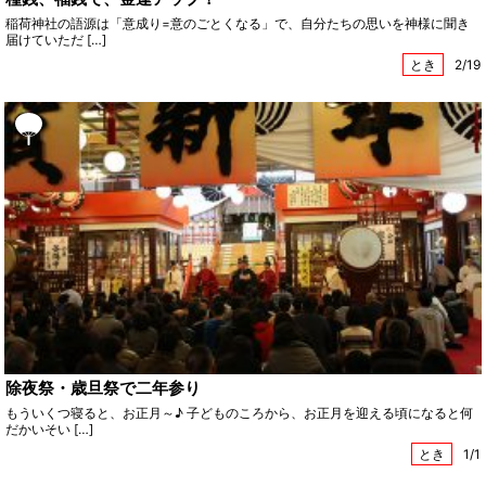
稲荷神社の語源は「意成り=意のごとくなる」で、自分たちの思いを神様に聞き
届けていただ […]
とき
2/19
除夜祭・歳旦祭で二年参り
もういくつ寝ると、お正月～♪ 子どものころから、お正月を迎える頃になると何
だかいそい […]
とき
1/1